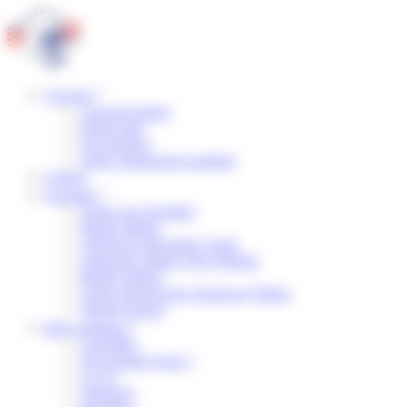
Panneau de gestion des cookies
Concept
Concept unique
Points forts
Nos équipes
Notre engagement sanitaire
Centres
Formules
Toutes nos formules
Manga Mania
American Adventure Camp
American Village The Original
British Village
Classe Découverte American Village
Wizard School
Infos pratiques
Actualités
Qui sommes-nous ?
F.A.Q.
Transport