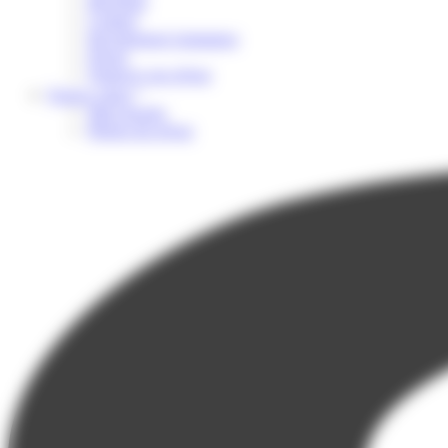
Brochure
Contact
Recrutement Animateur
Presse
Financer son séjour
Espace client
Mon dossier
Photos du séjour