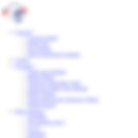
Panneau de gestion des cookies
Concept
Concept unique
Points forts
Nos équipes
Notre engagement sanitaire
Centres
Formules
Toutes nos formules
Manga Mania
American Adventure Camp
American Village The Original
British Village
Classe Découverte American Village
Wizard School
Infos pratiques
Actualités
Qui sommes-nous ?
F.A.Q.
Transport