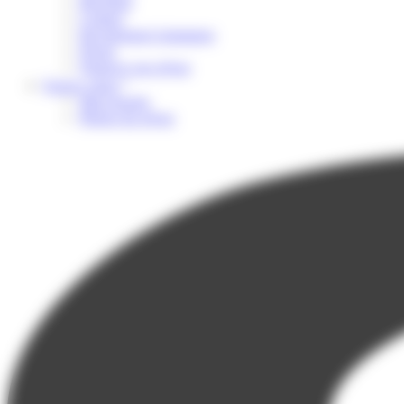
Brochure
Contact
Recrutement Animateur
Presse
Financer son séjour
Espace client
Mon dossier
Photos du séjour