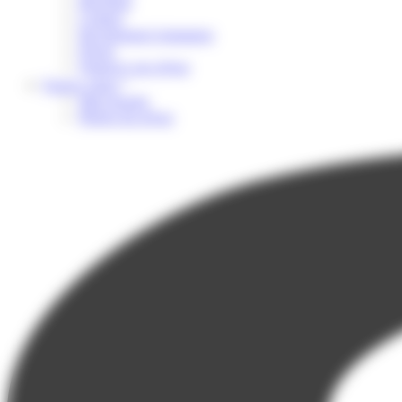
Brochure
Contact
Recrutement Animateur
Presse
Financer son séjour
Espace client
Mon dossier
Photos du séjour