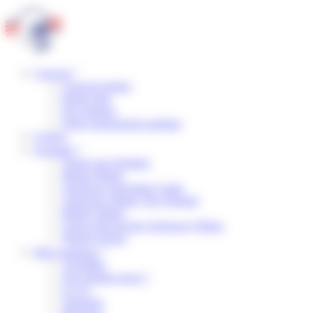
Panneau de gestion des cookies
Concept
Concept unique
Points forts
Nos équipes
Notre engagement sanitaire
Centres
Formules
Toutes nos formules
Manga Mania
American Adventure Camp
American Village The Original
British Village
Classe Découverte American Village
Wizard School
Infos pratiques
Actualités
Qui sommes-nous ?
F.A.Q.
Transport