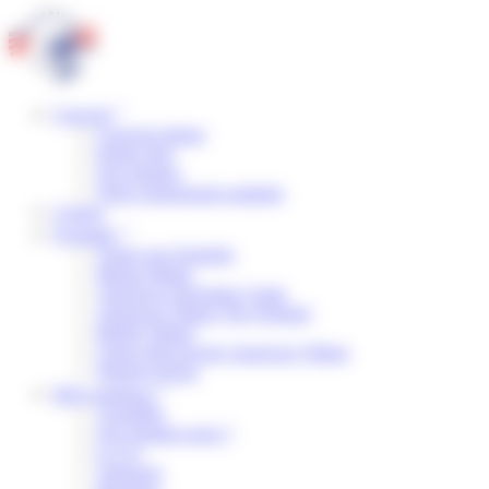
Panneau de gestion des cookies
Concept
Concept unique
Points forts
Nos équipes
Notre engagement sanitaire
Centres
Formules
Toutes nos formules
Manga Mania
American Adventure Camp
American Village The Original
British Village
Classe Découverte American Village
Wizard School
Infos pratiques
Actualités
Qui sommes-nous ?
F.A.Q.
Transport