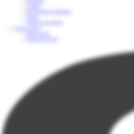
Brochure
Contact
Recrutement Animateur
Presse
Financer son séjour
Espace client
Mon dossier
Photos du séjour