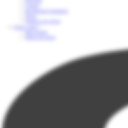
Brochure
Contact
Recrutement Animateur
Presse
Financer son séjour
Espace client
Mon dossier
Photos du séjour