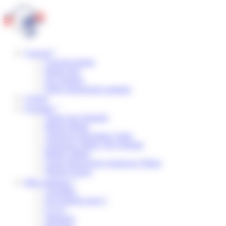
Panneau de gestion des cookies
Concept
Concept unique
Points forts
Nos équipes
Notre engagement sanitaire
Centres
Formules
Toutes nos formules
Manga Mania
American Adventure Camp
American Village The Original
British Village
Classe Découverte American Village
Wizard School
Infos pratiques
Actualités
Qui sommes-nous ?
F.A.Q.
Transport